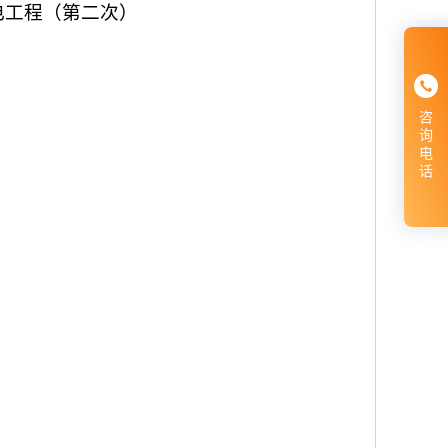
配电工程（第二次）
咨
询
电
话