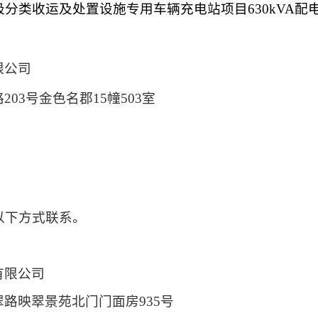
圾分类收运及处置设施专用车辆充电站项目
630kVA
限公司
路
203号金色名郡15幢503室
以下方式联系。
有限公司
翠路映翠景苑北门门面房
935号