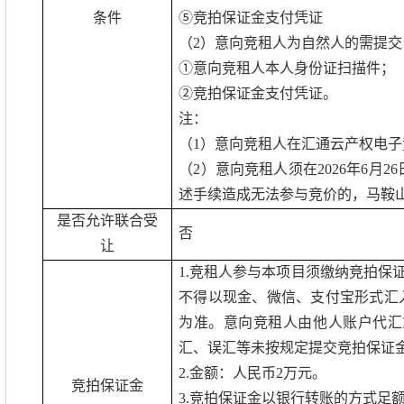
条件
⑤竞拍保证金支付凭证
（
2
）意向竞租人为自然人的需提交
①意向竞租人本人身份证扫描件；
②竞拍保证金支付凭证。
注：
（
1
）意向竞租人在汇通云产权电子
（
2
）意向竞租人须在
2026
年
6
月
26
述手续造成无法参与竞价的，马鞍
是否允许联合受
否
让
1.
竞租人参与本项目须缴纳竞拍保
不得以现金、微信、支付宝形式汇
为准。意向竞租人由他人账户代汇
汇、误汇等未按规定提交竞拍保证
2.
金额：人民币
2
万元。
竞拍保证金
3.
竞拍保证金以银行转账的方式足