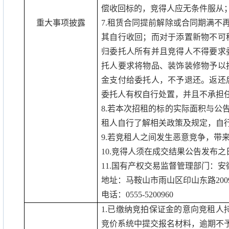
偿收回标的，竞得人应无条件服从
重大事项披露
7.
租赁合同提前解除或合同期满不
其自行收回；而对于添置新物不可
归委托人所有并且竞得人不得要求
托人要求将物品、装饰装修物予以
金支付给委托人，不予退还。返还
委托人有权自行处置，并且不承担
8.
若本次招租的标的实际面积与公
租人自行了解相关政策及规定，自
9.
若竞租人之间发生恶意竞争，带
10.
竞得人须在成交结果公告发布
之
11.
国有产权交易监督管理部门：安
地址：马鞍山市雨山区印山东路
200
电话：
0555-5200960
1.
已缴纳竞拍保证金的意向竞租人
竞价系统中提交报名材料，逾期不