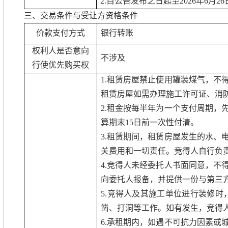
2.
自公告发布之日起至
2026
年
6
月
26
三、交易条件与受让方资格条件
价款支付方式
银行转账
权利人是否意向
不涉及
行使优先购买权
1.
租赁房屋禁止使用罐装煤气，不
租赁房屋如需办理施工许可证、消
2.
租金按每半年为一个支付周期，
算期末
15
日前一次性付清。
3.
租赁期间，租赁房屋发生的水、
关费用和一切责任。竞得人自行负
4.
竞得人未经委托人书面同意，不
向委托人报备，并提供一份与第三
5.
竞得人及其施工单位进行装修时
凿、打洞等工作。如有发生，竞得
6.
承租期内，如遇不可抗力因素或