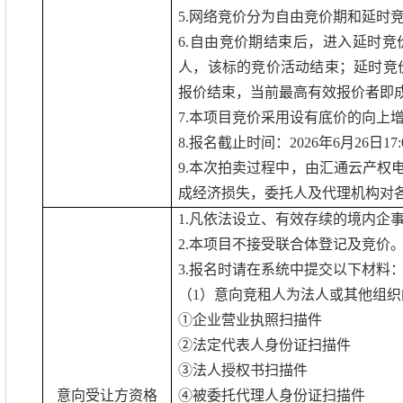
5.
网络竞价分为自由竞价期和延时
6.
自由竞价期结束后，进入延时竞
人，该标的竞价活动结束；延时竞
报价结束，当前最高有效报价者即
7.
本项目竞价采用设有底价的向上
8.
报名截止时间：
2026
年
6
月
26
日
17:
9.
本次拍卖过程中，由汇通云产权
成经济损失，委托人及代理机构对
1.
凡依法设立、有效存续的境内企
2.
本项目不接受联合体登记及竞价
3.
报名时请在系统中提交以下材料
（
1
）意向竞租人为法人或其他组织
①企业营业执照扫描件
②法定代表人身份证扫描件
③法人授权书扫描件
意向受让方资格
④被委托代理人身份证扫描件