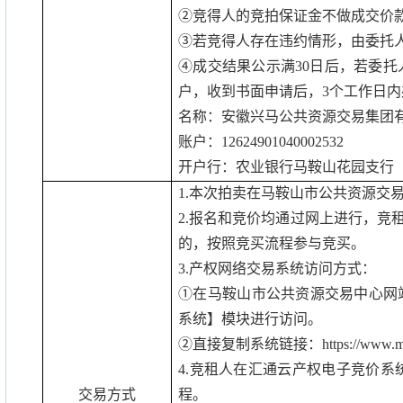
②竞得人的竞拍保证金不做成交价
③若竞得人存在违约情形，由委托
④成交结果公示满
30
日后，若委托
户，收到书面申请后，
3
个工作日内
名称：安徽兴马公共资源交易集团
账户：
12624901040002532
开户行：农业银行马鞍山花园支行
1.
本次拍卖在马鞍山市公共资源交
2.
报名和竞价均通过网上进行，竞
的，按照竞买流程参与竞买。
3.
产权网络交易系统访问方式：
①在马鞍山市公共资源交易中心网
系统】模块进行访问。
②直接复制系统链接：
https://www.
4.
竞租人在汇通云产权电子竞价系
交易方式
程。