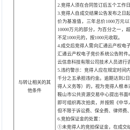
2.
竞得人须在合同签订后五个工作
3.
竞得人自成交结果公告发布之日起
价为基准值，三年总价
1000
万元以
10000
万元的部分，为百分之一，
不足
1000
元的，按
1000
元收取。
4.
成交后竞得人需向汇通云产权电
汇通云产权电子竞价系统公告附件
云信息科技有限公司技术人员进行
5.
违约警示：竞得人应在规定时间
千分之五承担违约金。逾期达到
2
日
与转让相关的其
得人义务等）的，视为竞得人根本
他条件
鞍山市公共资源交易中心提出书面
即可组织再次拍卖，并按照《中华
但不限于诉讼费、保全费、律师费
6.
竞拍保证金的处置：
①未竞得人的竞拍保证金，在成交