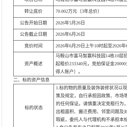
转让底价
70.002
万元（
3
年总价）
公告开始日期
2026
年
5
月
26
日
公告截止日期
2026
年
6
月
26
日
竞价时间
2026
年
6
月
29
日上午
10
时起至
2026
年
马鞍山市富马智赢科技园
14
栋
10
层
资产概述
起租价
233340
元，竞拍保证金
20000
得人账户）。
二、标的资产信息
1.
标的物的质量及装饰装修状况以
策及规定，自行承担因政策、市场
的任何保证。请慎重决定竞租行为
标的状态
出租面积、搬迁费用、邻里问题及
瑕疵，委托人与代理机构不承担本