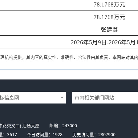
78.1768
万元
78.1768
万元
张建鑫
2026
年
5
月
9
日
-2026
年
5
月
代理机构提供，其内容的真实性、准确性、合法性由其负责，本网站对其
标信息网
市内相关部门网站
中路交叉口) 汇通大厦
邮编：243000
量：
3617
今日访问量：
1928
历史访问量：
2307900