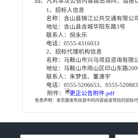
四、凡对本次公告内容提出询问，请按
1
、
招标人
信息
名称：含山县锦江公共交通有限公
地址：含山县含城华阳东路
3
号
联系人：倪永乐
电话：
0555-4316033
2
、
招标
代理机构信息
名称：
马鞍山市兴马项目咨询有限
地址：
马鞍山市雨山区印山东路
200
联系
人
：
朱梦佳、董潇宇
电话
：
0555-5206653
、
0555-52088
附件：
更正公告附件.pdf
免责声明：本页面发布信息中的内容由该项目的招标