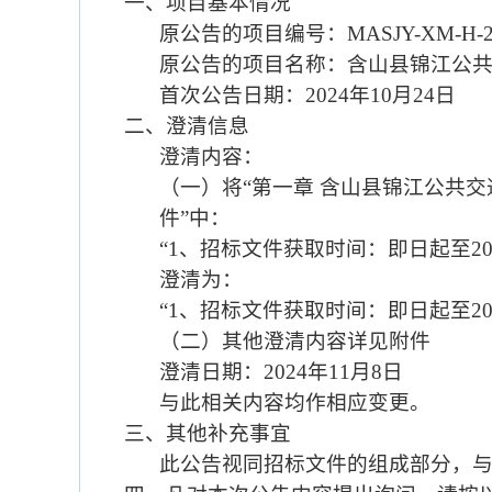
一、项目基本情况
原公告的项目编号：
MASJY-XM-H-2
原公告的项目名称：
含山县锦江公
首次公告日期：
20
24
年
10
月
24
日
二、
澄清
信息
澄清
内容
：
（一）将
“第一章 含山县锦江公共
件”中：
“1、招标文件获取时间：即日起至202
澄清为：
“1、招标文件获取时间：即日起至202
（二）其他澄清内容详见附件
澄清
日期
：
2024年11月8日
与此相关内容均作相应变更。
三、
其他补充事宜
此公告视同招标文件的组成部分，