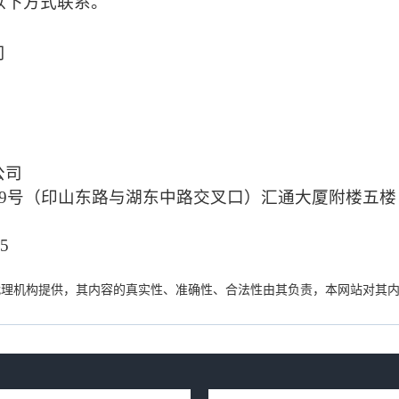
以下方式联系
。
司
公司
9
号（印山东路与湖东中路交叉口）汇通大厦附楼五楼
35
代理机构提供，其内容的真实性、准确性、合法性由其负责，本网站对其