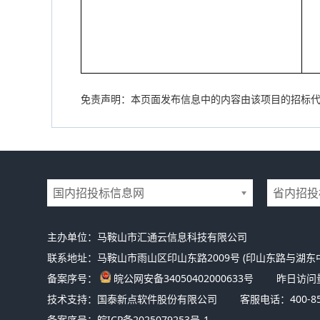
免责声明：本页面发布信息中的内容由该项目的招标
国内招投标信息网
省内招投
主办单位：马鞍山市汇通云信息科技有限公司
联系地址：马鞍山市雨山区印山东路2009号 (印山东路与湖东
备案序号：
皖公网安备34050402000633号
昨日访问
技术支持：国泰新点软件股份有限公司
客服电话：400-85
备案序号：
皖ICP备2025079253号-1