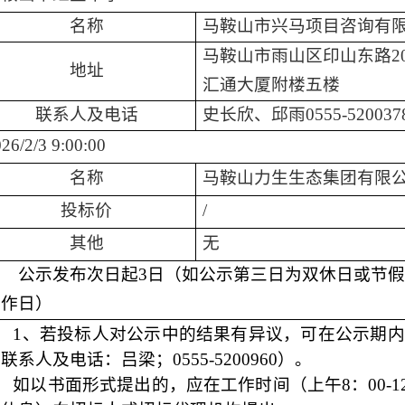
名称
马鞍山市兴马项目咨询有
马鞍山市雨山区印山东路
地址
汇通大厦
附
楼五楼
联系人及电话
史长欣、
邱雨
0555-520037
02
6
/
2
/
3
9:00:00
名称
马鞍山力生生态集团有限
投标价
/
其他
无
公示发布次日起
3
日（如公示第三日为双休日或节假
工作日）
1
、若投标人对公示中的结果有异议，可在公示期内
的联系人及电话：
吕梁
；
0555-520
0960
）。
如以书面形式提出的，应在工作时间（上午
8
：
00-1