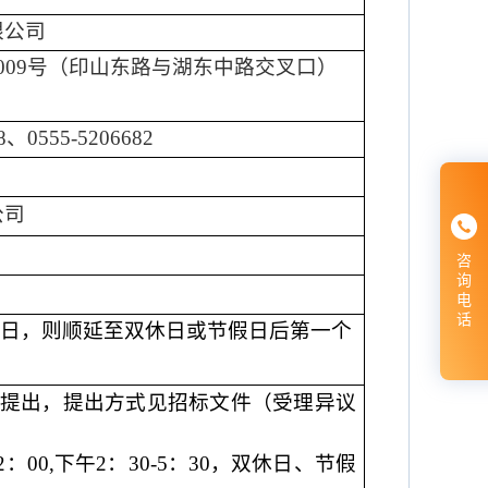
限公司
2009号（印山东路与湖东中路交叉口）
8
、
0555-
520668
2
公司
咨
询
电
话
日，则顺延至双休日或节假日后第一个
提出，提出方式见招标文件（受理异议
2
：
00,
下午
2
：
30-5
：
30
，双休日、节假