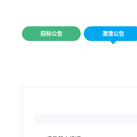
招标公告
澄清公告