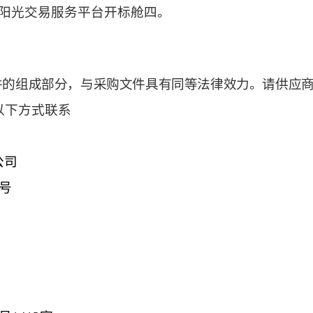
目阳光交易服务平台开标舱四。
件的组成部分，与采购文件具有同等法律效力。请供应
以下方式联系
公司
9号