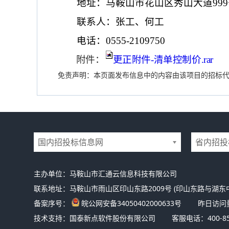
地址：马鞍山市花山区秀山大道
99
联系人：张工、
何
工
电话：
0555-2109750
附件：
更正附件-清单控制价.rar
免责声明：本页面发布信息中的内容由该项目的招标
国内招投标信息网
省内招投
主办单位：马鞍山市汇通云信息科技有限公司
联系地址：马鞍山市雨山区印山东路2009号 (印山东路与湖东
备案序号：
皖公网安备34050402000633号
昨日访问
技术支持：国泰新点软件股份有限公司
客服电话：400-85