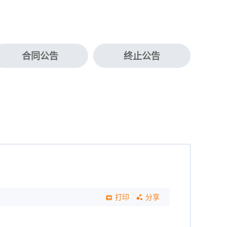
合同公告
终止公告
打印
分享