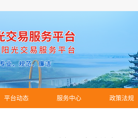
平台动态
服务中心
政策法规