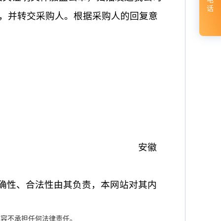
话
汇总，并转交采购人。根据采购人的回复意
徽
确性、合法性由其负责，本网站对其内
内容不承担任何法律责任。