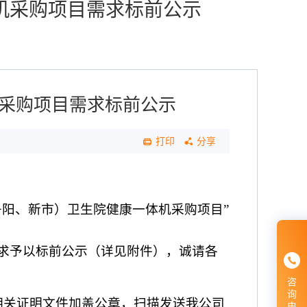
机采购项目需求标前公示
采购项目需求标前公示
打印
分享
丹阳、新市）卫生院健康一体机采购项目”
求予以标前公示（详见附件），诚请各
咨
询
见和相关证明文件加盖公章，扫描发送我公司
电