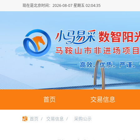
现在是北京时间：
2026-08-07 星期五 02:04:35
首页
交易信息
首页
/
交易信息
/
采购公示