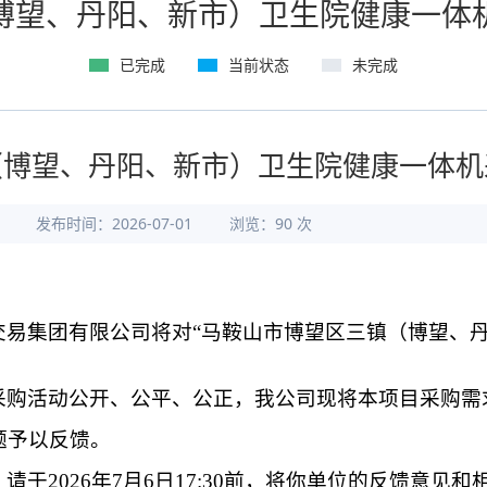
博望、丹阳、新市）卫生院健康一体
已完成
当前状态
未完成
（博望、丹阳、新市）卫生院健康一体机
发布时间：2026-07-01
浏览：
90
次
交易集团有限公司将对
“马鞍山市博望区三镇（博望、
采购活动公开、公平、公正，我公司现将本项目采购需
题予以反馈。
，请于
2026年7月6日17:30前，将你单位的反馈意