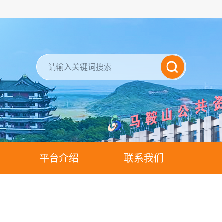
平台介绍
联系我们