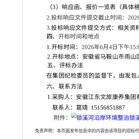
（
3）
响应函
、
报价一览表
（具体
2.
投标
响应文件提交截止时间：
202
3.
投标响应文件提交方式：相关资
四
、
开标
时间和地
点
1.开标时间：
202
6
年
6
月
4
日
下
午
15
:
2.开标地点：
安徽省马鞍山市雨山
五
、
评标
办法
在集团纪检委员的监督下，由发包
六、
联系方法
1.采购人：安徽江东文旅康养集团
联系人
：
葛靖
15156851887
附件
：
锁溪河沿岸环境整治锁溪
免责声明：本页面发布信息中的内容由该项目的招标