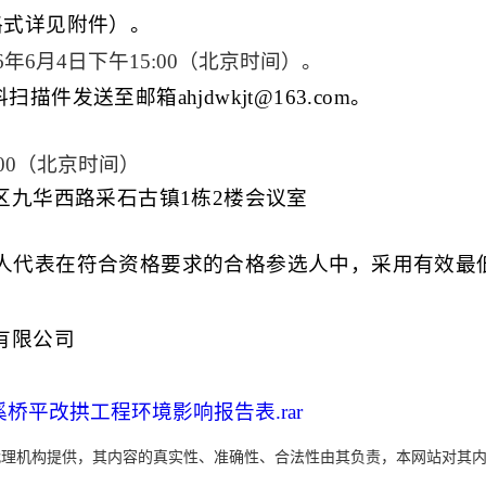
格式详见附件）。
6
年
6
月
4
日
下
午
15
:
0
0（北京时间）
。
料扫描件发送至邮箱
ahjdwkjt@163.com。
0
0（北京时间）
区九华西路采石古镇
1栋2楼会议室
人代表在符合资格要求的合格参选人中，采用有效最
有限公司
桥平改拱工程环境影响报告表.rar
代理机构提供，其内容的真实性、准确性、合法性由其负责，本网站对其