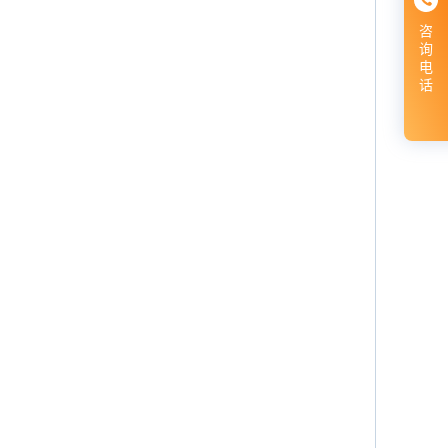
咨
询
电
话