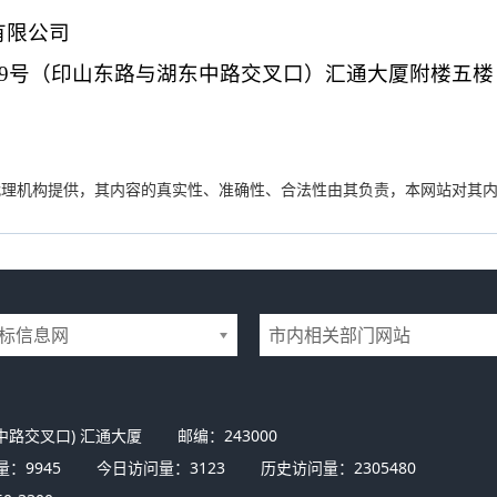
有限公司
009号（印山东路与湖东中路交叉口）汇通大厦附楼五楼
代理机构提供，其内容的真实性、准确性、合法性由其负责，本网站对其
标信息网
市内相关部门网站
中路交叉口) 汇通大厦
邮编：243000
量：
9945
今日访问量：
3123
历史访问量：
2305480