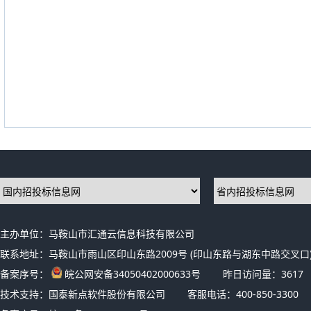
主办单位：马鞍山市汇通云信息科技有限公司
联系地址：马鞍山市雨山区印山东路2009号 (印山东路与湖东中路交叉口)
备案序号：
皖公网安备34050402000633号
昨日访问量：
3617
技术支持：国泰新点软件股份有限公司
客服电话：400-850-3300