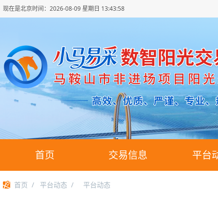
现在是北京时间：
2026-08-09 星期日 13:43:58
首页
交易信息
平台
首页
/
平台动态
/
平台动态