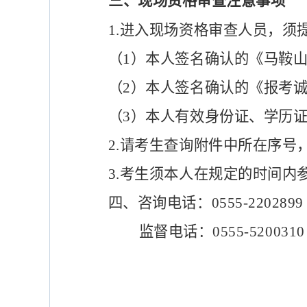
三、现场资格审
查
注意事项
1.
进入现场资格
审查
人员，
须
（
1
）本人签名确认的《
马鞍
（
2
）本人签名确认的
《报考
（
3
）本人有效身份证、学历
2.
请考生查询附件中所在序号
3.
考生须本人在规定的时间内
四、咨询电话：
0555-2202899
监督电话：
0555-5200310