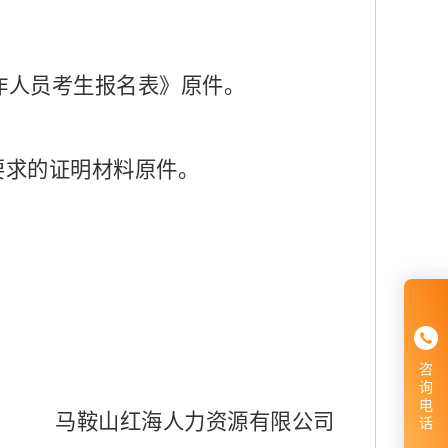
作人员
考生报名表》
原件
。
要求的证明材料原件
。
咨
询
电
马鞍山红海人力资源有限公司
话