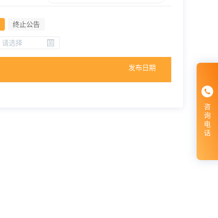
终止公告
发布日期
咨
询
电
话